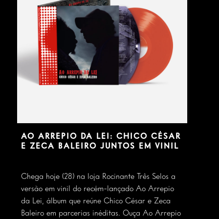
16 de setembro de 2026
Cdad. Autónoma de Buenos Aires / ARG
CHICO CÉSAR EM BUENOS
AIRES (COM RUBÉN RADA)
AO ARREPIO DA LEI: CHICO CÉSAR
E ZECA BALEIRO JUNTOS EM VINIL
17 de setembro de 2026
Cdad. Autónoma de Buenos Aires / ARG
Chega hoje (28) na loja Rocinante Três Selos a
CHICO CÉSAR EM BUENOS
versão em vinil do recém-lançado Ao Arrepio
AIRES (COM RUBÉN RADA)
da Lei, álbum que reúne Chico César e Zeca
Baleiro em parcerias inéditas. Ouça Ao Arrepio