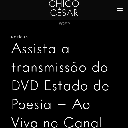
CHICO
Skip
to
CÉSAR
content
FOFO
NOTÍCIAS
Assista a
transmissão do
DVD Estado de
Poesia – Ao
Vivo no Canal