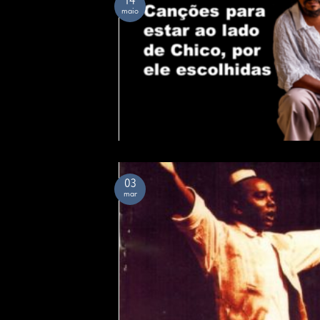
14
maio
03
mar