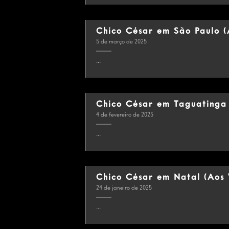
Chico César em São Paulo (
5 de março de 2025
...
Chico César em Taguatinga
4 de fevereiro de 2025
...
Chico César em Natal (Aos 
24 de janeiro de 2025
...