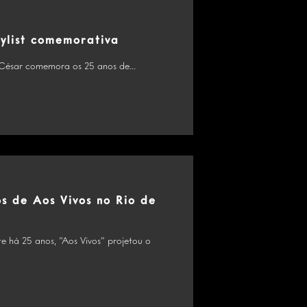
ylist comemorativa
César comemora os 25 anos de...
s de Aos Vivos no Rio de
e há 25 anos, “Aos Vivos” projetou o