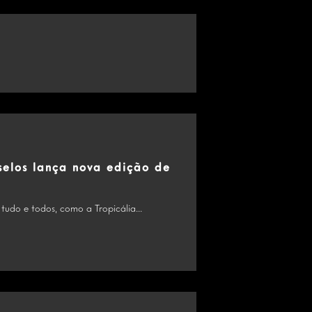
selos lança nova edição de
tudo e todos, como a Tropicália...