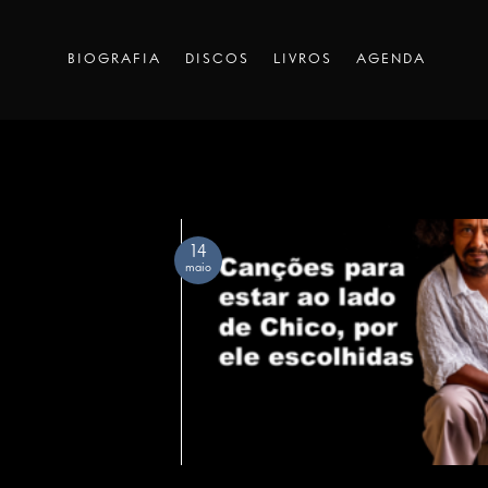
Skip
to
BIOGRAFIA
DISCOS
LIVROS
AGENDA
content
14
maio