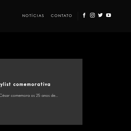
NOTÍCIAS
CONTATO
ylist comemorativa
César comemora os 25 anos de...