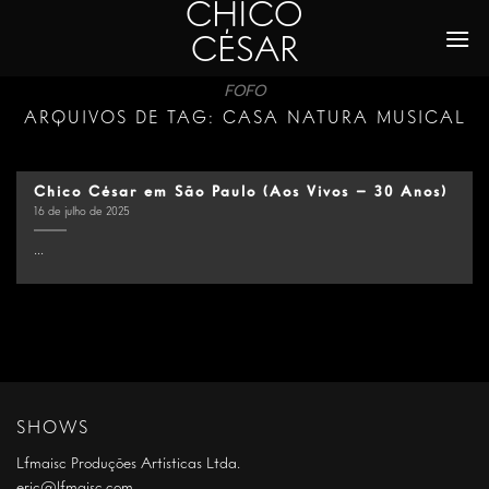
CHICO
Skip
to
CÉSAR
content
FOFO
ARQUIVOS DE TAG:
CASA NATURA MUSICAL
Chico César em São Paulo (Aos Vivos – 30 Anos)
16 de julho de 2025
...
SHOWS
Lfmaisc Produções Artísticas Ltda.
eric@lfmaisc.com