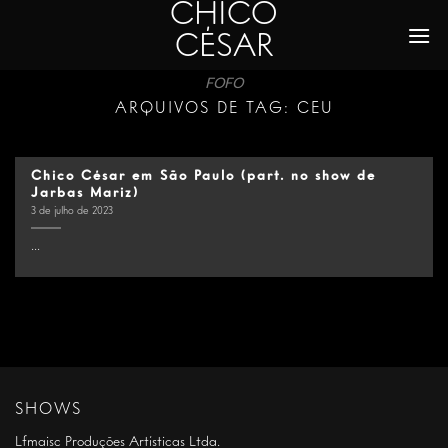
CHICO
Skip
to
CÉSAR
content
FOFO
ARQUIVOS DE TAG:
CEU
Chico César em São Paulo (part. no show de
Jarbas Mariz)
3 de julho de 2023
...
SHOWS
Lfmaisc Produções Artísticas Ltda.