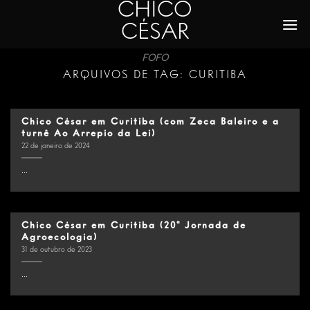
CHICO
Skip
to
CÉSAR
content
FOFO
ARQUIVOS DE TAG:
CURITIBA
Chico César em Curitiba (com Zeca Baleiro e a
turnê Ao Arrepio da Lei)
22 de janeiro de 2024
...
Chico César em Curitiba (20ª Jornada de
Agroecologia)
31 de outubro de 2023
...