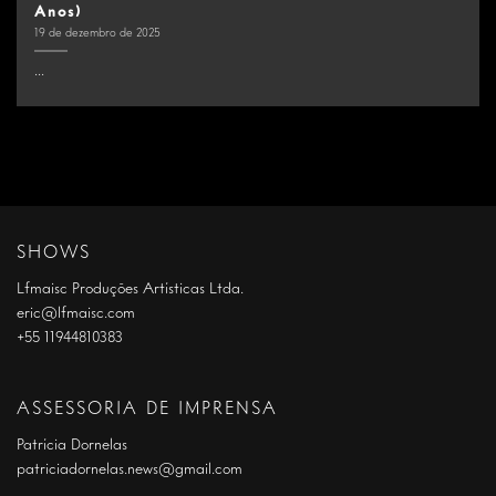
Anos)
19 de dezembro de 2025
...
SHOWS
Lfmaisc Produções Artísticas Ltda.
eric@lfmaisc.com
+55 11944810383
ASSESSORIA DE IMPRENSA
Patrícia Dornelas
patriciadornelas.news@gmail.com