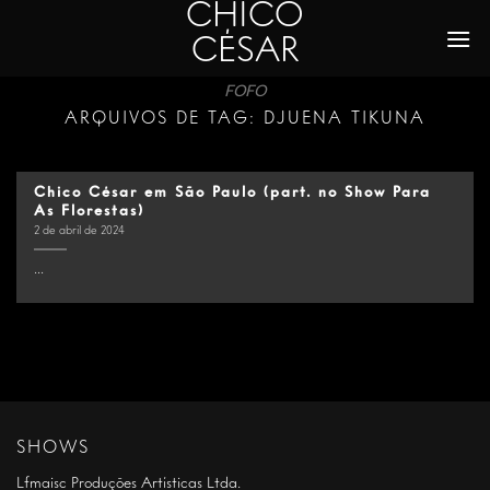
CHICO
Skip
to
CÉSAR
content
FOFO
ARQUIVOS DE TAG:
DJUENA TIKUNA
Chico César em São Paulo (part. no Show Para
As Florestas)
2 de abril de 2024
...
SHOWS
Lfmaisc Produções Artísticas Ltda.