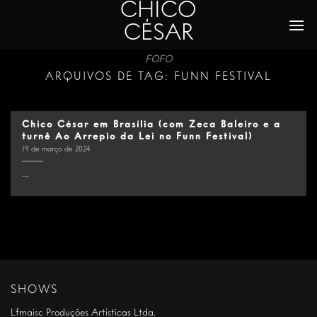
CHICO
Skip
to
CÉSAR
content
FOFO
ARQUIVOS DE TAG:
FUNN FESTIVAL
Chico César em Brasília (com Zeca Baleiro e a
turnê Ao Arrepio da Lei no Funn Festival)
19 de março de 2024
...
SHOWS
Lfmaisc Produções Artísticas Ltda.