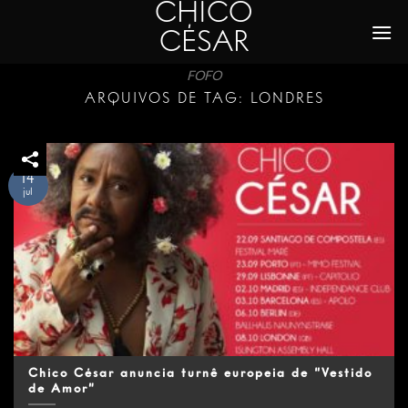
CHICO
Skip
to
CÉSAR
content
FOFO
ARQUIVOS DE TAG:
LONDRES
14
jul
Chico César anuncia turnê europeia de “Vestido
de Amor”