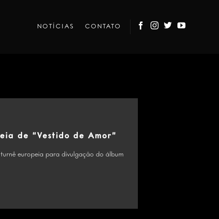
NOTÍCIAS
CONTATO
peia de “Vestido de Amor”
 turnê europeia para divulgação do álbum