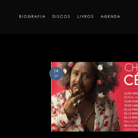
Skip
to
BIOGRAFIA
DISCOS
LIVROS
AGENDA
content
14
jul