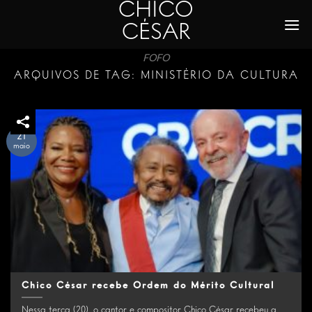
CHICO
Skip
to
CÉSAR
content
FOFO
ARQUIVOS DE TAG:
MINISTÉRIO DA CULTURA
21
maio
Chico César recebe Ordem do Mérito Cultural
Nessa terça (20), o cantor e compositor Chico César recebeu a