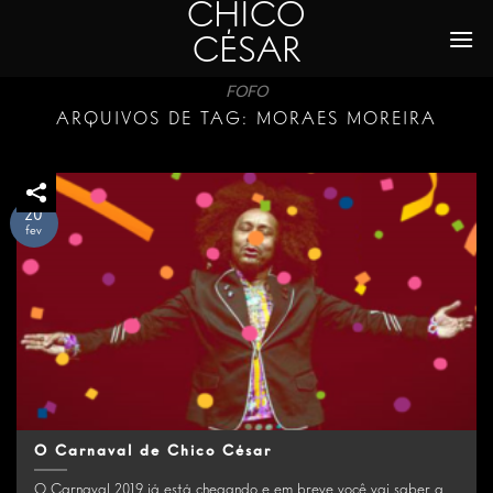
CHICO
Skip
to
CÉSAR
content
FOFO
ARQUIVOS DE TAG:
MORAES MOREIRA
20
fev
O Carnaval de Chico César
O Carnaval 2019 já está chegando e em breve você vai saber a