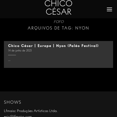
CHICO
Skip
to
CÉSAR
content
FOFO
ARQUIVOS DE TAG:
NYON
Chico César | Europe | Nyon (Paléo Festival)
14 de junho de 2023
...
SHOWS
Lfmaisc Produções Artísticas Ltda.
eric@lfmaisc.com