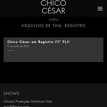
CHICO
Skip
to
CÉSAR
content
FOFO
ARQUIVOS DE TAG:
REGISTRO
Chico César em Registro (11º FLI)
13 de junho de 2023
...
SHOWS
Lfmaisc Produções Artísticas Ltda.
eric@lfmaisc.com