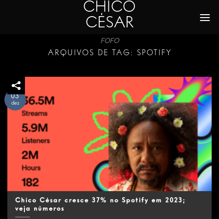
CHICO
Skip
to
CÉSAR
content
FOFO
ARQUIVOS DE TAG:
SPOTIFY
03
dez
Chico César cresce 37% no Spotify em 2023;
veja números