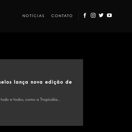
NOTÍCIAS
CONTATO
selos lança nova edição de
tudo e todos, como a Tropicália...