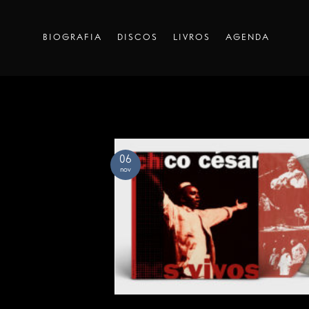
Skip
to
BIOGRAFIA
DISCOS
LIVROS
AGENDA
content
06
nov