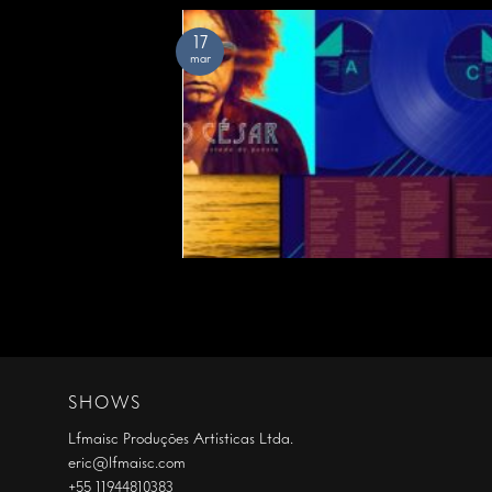
17
mar
SHOWS
Lfmaisc Produções Artísticas Ltda.
eric@lfmaisc.com
+55 11944810383