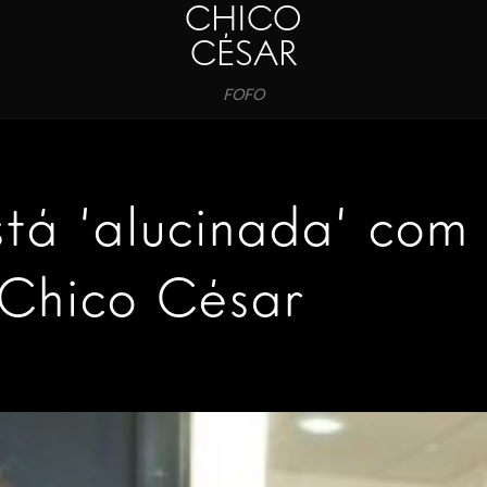
CHICO
CÉSAR
FOFO
stá ‘alucinada’ com
 Chico César