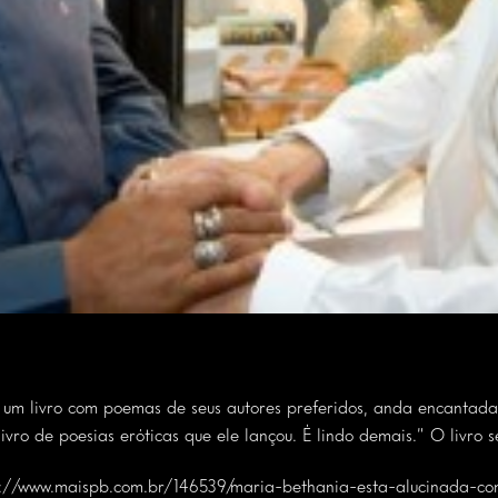
 um livro com poemas de seus autores preferidos, anda encantada
ivro de poesias eróticas que ele lançou. É lindo demais.” O livro 
p://www.maispb.com.br/146539/maria-bethania-esta-alucinada-com