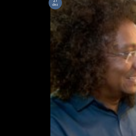
21
dez