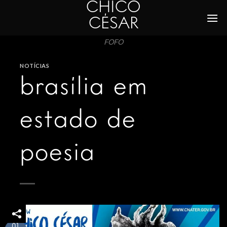
CHICO
Skip
to
CÉSAR
content
FOFO
NOTÍCIAS
brasília em
estado de
poesia
01