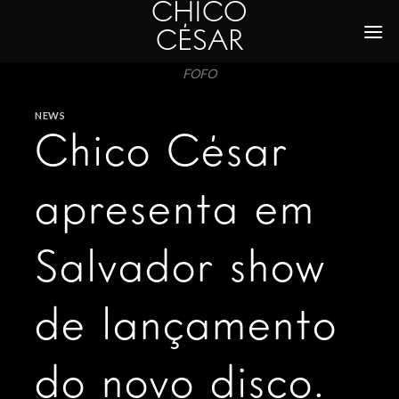
CHICO
Skip
to
CÉSAR
content
FOFO
NEWS
Chico César
apresenta em
Salvador show
de lançamento
do novo disco.