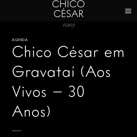
CHICO
Skip
to
CÉSAR
content
FOFO
AGENDA
Chico César em
Gravataí (Aos
Vivos – 30
Anos)