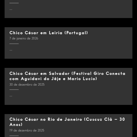
...
Chico César em Leiria (Portugal)
7 de janeiro de 2026
...
Chico César em Salvador (Festival Giro Conecta
com Aguidavi do Jêje e Mario Lucio)
30 de dezembro de 2025
...
Chico César no Rio de Janeiro (Cuscuz Clã – 30
Anos)
19 de dezembro de 2025