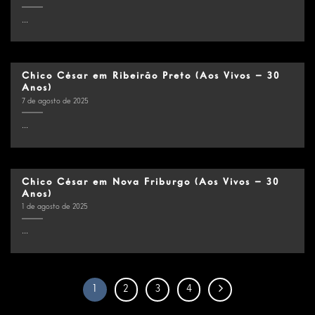
...
Chico César em Ribeirão Preto (Aos Vivos – 30
Anos)
7 de agosto de 2025
...
Chico César em Nova Friburgo (Aos Vivos – 30
Anos)
1 de agosto de 2025
...
1
2
3
4