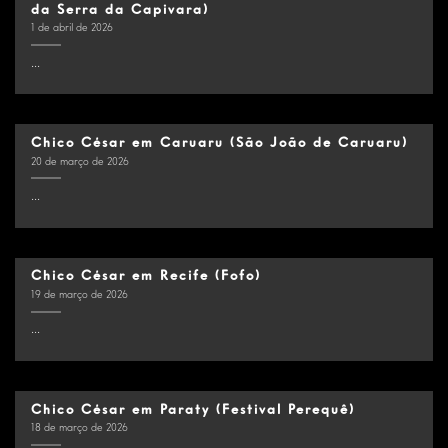
da Serra da Capivara)
1 de abril de 2026
...
Chico César em Caruaru (São João de Caruaru)
20 de março de 2026
...
Chico César em Recife (Fofo)
19 de março de 2026
...
Chico César em Paraty (Festival Perequê)
18 de março de 2026