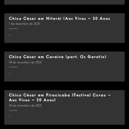
Chico César em Niterói (Aos Vivos – 30 Anos
1 de dezembro de 2025
...
Chico César em Caraiva (part. Os Garotin)
18 de novembro de 2025
...
Chico César em Piracicaba (Festival Curau –
Aos Vivos – 30 Anos)
18 de novembro de 2025
...