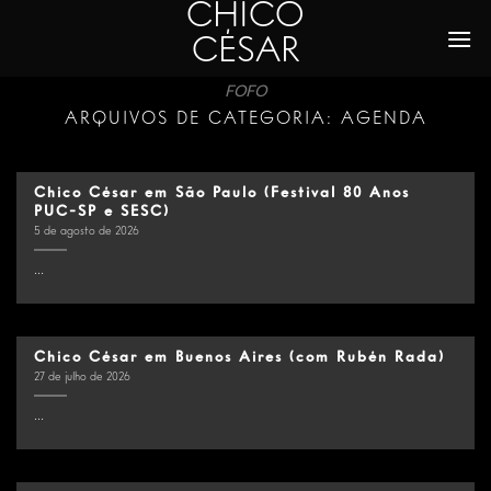
CHICO
Skip
to
CÉSAR
content
FOFO
ARQUIVOS DE CATEGORIA:
AGENDA
Chico César em São Paulo (Festival 80 Anos
PUC-SP e SESC)
5 de agosto de 2026
...
Chico César em Buenos Aires (com Rubén Rada)
27 de julho de 2026
...