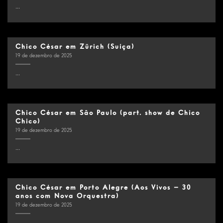
...
Chico César em Zürich (Suíça)
19 de dezembro de 2025
...
Chico César em São Paulo (part. show de Chico
Chico)
19 de dezembro de 2025
...
Chico César em Porto Alegre (Aos Vivos – 30
anos com Nova Orquestra)
19 de dezembro de 2025
...