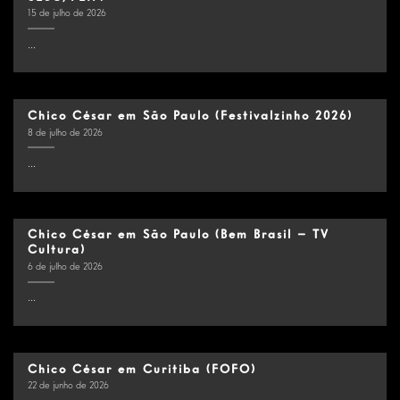
15 de julho de 2026
...
Chico César em São Paulo (Festivalzinho 2026)
8 de julho de 2026
...
Chico César em São Paulo (Bem Brasil – TV
Cultura)
6 de julho de 2026
...
Chico César em Curitiba (FOFO)
22 de junho de 2026