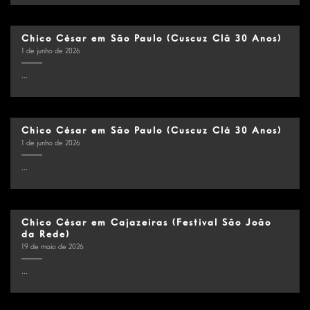
Chico César em São Paulo (Cuscuz Clã 30 Anos)
1 de junho de 2026
...
Chico César em São Paulo (Cuscuz Clá 30 Anos)
1 de junho de 2026
...
Chico César em Cajazeiras (Festival São João
da Rede)
19 de maio de 2026
...