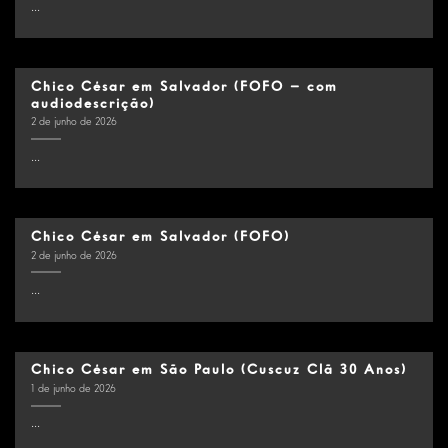
...
Chico César em Salvador (FOFO – com
audiodescrição)
2 de junho de 2026
...
Chico César em Salvador (FOFO)
2 de junho de 2026
...
Chico César em São Paulo (Cuscuz Clã 30 Anos)
1 de junho de 2026
...