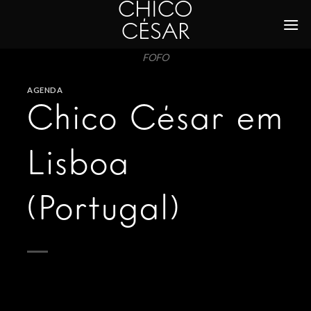
CHICO
Skip
to
CÉSAR
content
FOFO
AGENDA
Chico César em
Lisboa
(Portugal)