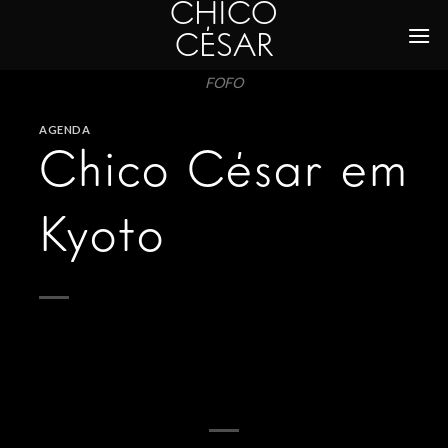
CHICO
Skip
to
CÉSAR
content
FOFO
AGENDA
Chico César em
Kyoto