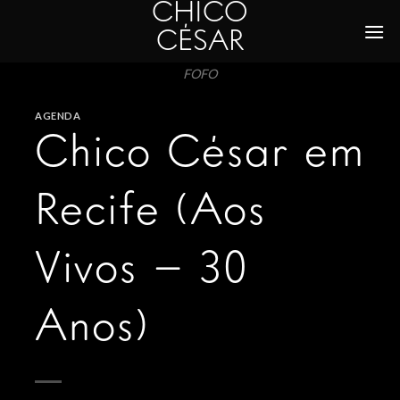
CHICO
Skip
to
CÉSAR
content
FOFO
AGENDA
Chico César em
Recife (Aos
Vivos – 30
Anos)