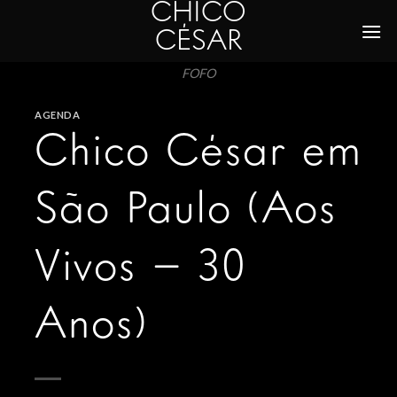
CHICO
Skip
to
CÉSAR
content
FOFO
AGENDA
Chico César em
São Paulo (Aos
Vivos – 30
Anos)