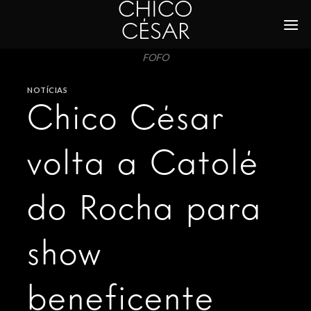
CHICO
Skip
to
CÉSAR
content
FOFO
NOTÍCIAS
Chico César
volta a Catolé
do Rocha para
show
beneficente