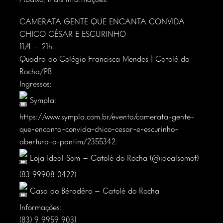
CAMERATA GENTE QUE ENCANTA CONVIDA
CHICO CÉSAR E ESCURINHO
11/4 – 21h
Quadra do Colégio Francisca Mendes | Catolé do
Rocha/PB
Ingressos:
Sympla:
https://www.sympla.com.br/evento/camerata-gente-
que-encanta-convida-chico-cesar-e-escurinho-
abertura-o-pantim/2355342
.
Loja Ideal Som – Catolé do Rocha (
@idealsomof
)
(83 99908 0422)
Casa do Béradêro – Catolé do Rocha
Informações:
(83) 9 9959 9031