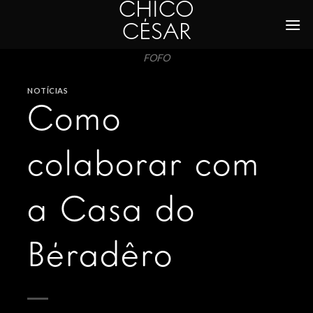
CHICO
Skip
to
CÉSAR
content
FOFO
NOTÍCIAS
Como
colaborar com
a Casa do
Béradêro