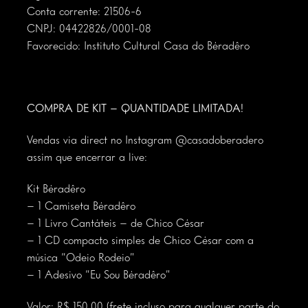
Conta corrente: 21506-6
CNPJ: 04422826/0001-08
Favorecido: Instituto Cultural Casa do Béradêro
COMPRA DE KIT – QUANTIDADE LIMITADA!
Vendas via direct no Instagram
@casadoberadero
assim que encerrar a live:
Kit Béradêro
– 1 Camiseta Béradêro
– 1 Livro Cantáteis – de Chico César
– 1 CD compacto simples de Chico César com a
música “Odeio Rodeio”
– 1 Adesivo “Eu Sou Béradêro”
Valor: R$ 150,00 (frete incluso para qualquer parte do