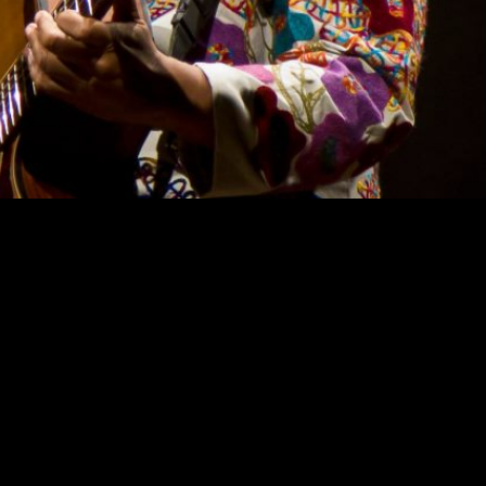
2 e 13 de setembro, e na próxima quarta, dia 16, o
Auditório Ibir
 especiais e também abre espaço para exibição do documentário “
“
Dilúvio
“, de
Dani Black
, e show da cantora
Fabiana Cozza
.
apresenta seu novo disco “Dilúvio” em show especial, com particip
 custando até R$ 20.