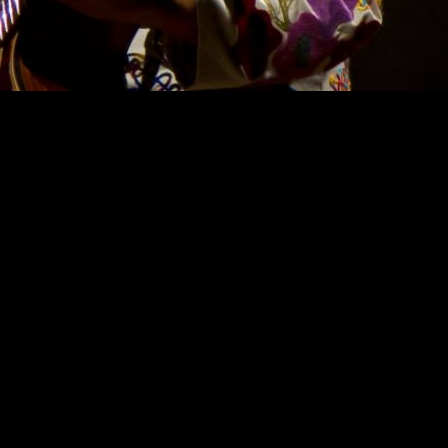
2 e 13 de setembro, e na próxima quarta, dia 16, o
Auditório Ibir
 especiais e também abre espaço para exibição do documentário “
“
Dilúvio
“, de
Dani Black
, e show da cantora
Fabiana Cozza
.
apresenta seu novo disco “Dilúvio” em show especial, com particip
 custando até R$ 20.
baixo:
da/barato/de-musica-a-sessao-de-cinema-especial-confira-a-prog