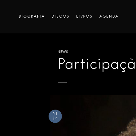
Skip
to
BIOGRAFIA
DISCOS
LIVROS
AGENDA
content
NEWS
Participaç
21
jun