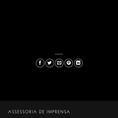
baixo:
da/barato/de-musica-a-sessao-de-cinema-especial-confira-a-prog
ASSESSORIA DE IMPRENSA