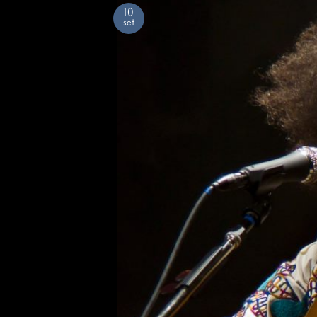
10
set