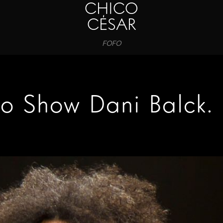
CHICO
CÉSAR
FOFO
ão Show Dani Balck.