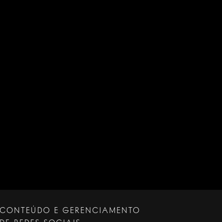
ramacao-do-auditorio-ibirapuera/
CONTEÚDO E GERENCIAMENTO