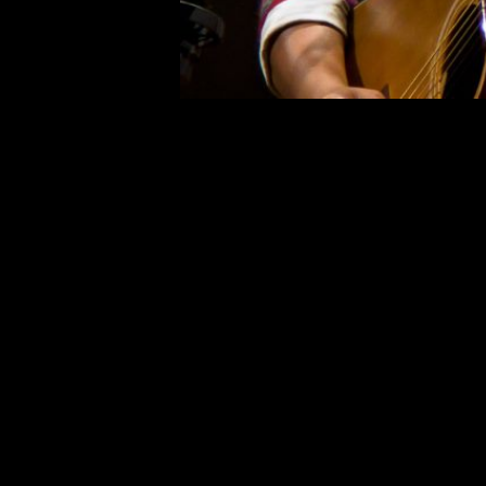
Neste final de semana, nos dias 11, 1
de apresentações musicais pra lá de
musicais, está o lançamento do disco 
Na sexta, dia 11, às 21h, Dani Black 
a Seco
. A apresentação tem ingresso
Continue lendo essa matéria no link a
https://catracalivre.com.br/sp/agen