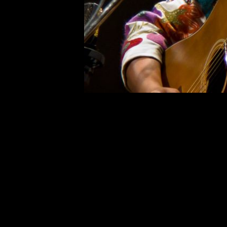
Neste final de semana, nos dias 11, 1
de apresentações musicais pra lá de
musicais, está o lançamento do disco 
Na sexta, dia 11, às 21h, Dani Black 
a Seco
. A apresentação tem ingresso