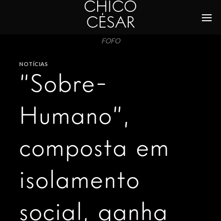
CHICO
Skip
to
CÉSAR
content
FOFO
NOTÍCIAS
“Sobre-
Humano”,
composta em
isolamento
social, ganha