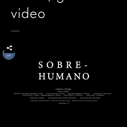
vídeo
05
jun