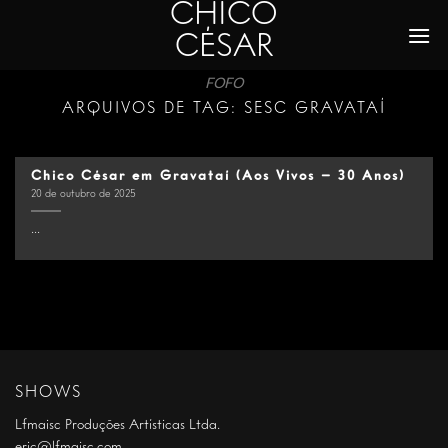
CHICO
Skip
to
CÉSAR
content
FOFO
ARQUIVOS DE TAG:
SESC GRAVATAÍ
Chico César em Gravataí (Aos Vivos – 30 Anos)
20 de outubro de 2025
...
SHOWS
Lfmaisc Produções Artísticas Ltda.
eric@lfmaisc.com