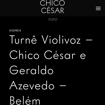
CHICO
Skip
to
CÉSAR
content
FOFO
AGENDA
Turnê Violivoz –
Chico César e
Geraldo
Azevedo –
Belém